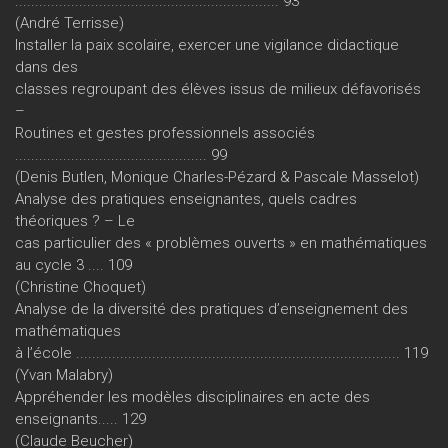
.................................................................. 93
(André Terrisse)
Installer la paix scolaire, exercer une vigilance didactique
dans des
classes regroupant des élèves issus de milieux défavorisés
–
Routines et gestes professionnels associés
................................................ 99
(Denis Butlen, Monique Charles-Pézard & Pascale Masselot)
Analyse des pratiques enseignantes, quels cadres
théoriques ? – Le
cas particulier des « problèmes ouverts » en mathématiques
au cycle 3 .... 109
(Christine Choquet)
Analyse de la diversité des pratiques d’enseignement des
mathématiques
à l’école ................................................................................. 119
(Yvan Malabry)
Appréhender les modèles disciplinaires en acte des
enseignants..... 129
(Claude Beucher)