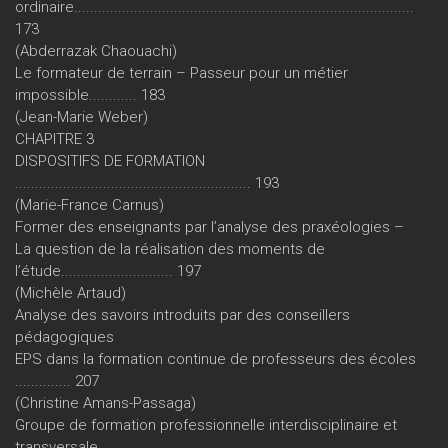
ordinaire.....................................................................................
173
(Abderrazak Chaouachi)
Le formateur de terrain – Passeur pour un métier
impossible............ 183
(Jean-Marie Weber)
CHAPITRE 3
DISPOSITIFS DE FORMATION
........................................................... 193
(Marie-France Carnus)
Former des enseignants par l’analyse des praxéologies –
La question de la réalisation des moments de
l’étude............................ 197
(Michèle Artaud)
Analyse des savoirs introduits par des conseillers
pédagogiques
EPS dans la formation continue de professeurs des écoles
.............. 207
(Christine Amans-Passaga)
Groupe de formation professionnelle interdisciplinaire et
transversale