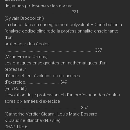
de jeunes professeurs des écoles
......................................................... 331
(Sylvain Broccolichi)
La danse dans un enseignement polyvalent – Contribution à
l’analyse codisciplinairede la professionnalité enseignante
d’un
professeur des écoles
............................................................................. 337
(Marie-France Carnus)
Les pratiques enseignantes en mathématiques d’un
professeur
d’école et leur évolution en dix années
d’exercice............................. 349
(Éric Roditi)
L’évolution du je professionnel d’un professeur des écoles
après dix années d’exercice
................................................................. 357
(Catherine Verdier-Gioanni, Louis-Marie Bossard
& Claudine Blanchard-Laville)
CHAPITRE 6