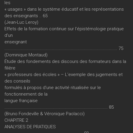
les
« usages » dans le système éducatif et les représentations
des enseignants .. 65
(Jean-Luc Leroy)
Effets de la formation continue sur l’épistémologie pratique
d’un
enseignant
............................................................................................... 75
(Dominique Montaud)
Étude des fondements des discours des formateurs dans la
filière
« professeurs des écoles » – L’exemple des jugements et
des conseils
formulés à propos d’une activité ritualisée sur le
fonctionnement de la
langue française
....................................................................................... 85
(Bruno Fondeville & Véronique Paolacci)
CHAPITRE 2
ANALYSES DE PRATIQUES