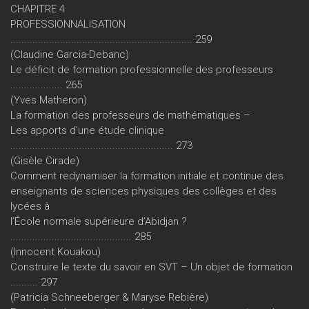
CHAPITRE 4
PROFESSIONNALISATION
.................................................................. 259
(Claudine Garcia-Debanc)
Le déficit de formation professionnelle des professeurs
................... 265
(Yves Matheron)
La formation des professeurs de mathématiques –
Les apports d’une étude clinique
........................................................... 273
(Gisèle Cirade)
Comment redynamiser la formation initiale et continue des
enseignants de sciences physiques des collèges et des
lycées à
l’École normale supérieure d’Abidjan ?
............................................ 285
(Innocent Kouakou)
Construire le texte du savoir en SVT – Un objet de formation
.......... 297
(Patricia Schneeberger & Maryse Rebière)