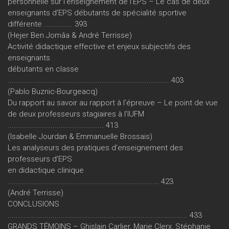
personnelle sur l’enseignement de l’EPS – Le cas de deux
enseignants d’EPS débutants de spécialité sportive
différente .............. 393
(Hejer Ben Jomâa & André Terrisse)
Activité didactique effective et enjeux subjectifs des
enseignants
débutants en classe
............................................................................... 403
(Pablo Buznic-Bourgeacq)
Du rapport au savoir au rapport à l’épreuve – Le point de vue
de deux professeurs stagiaires à l’IUFM
............................................... 413
(Isabelle Jourdan & Emmanuelle Brossais)
Les analyseurs des pratiques d’enseignement des
professeurs d’EPS
en didactique clinique
.......................................................................... 423
(André Terrisse)
CONCLUSIONS
........................................................................................ 433
GRANDS TÉMOINS – Ghislain Carlier, Marie Clerx, Stéphanie