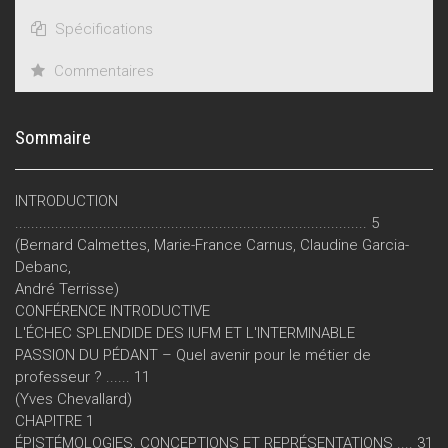
Spécifications
Commentaires
Sommaire
INTRODUCTION
........................................................................................ 5
(Bernard Calmettes, Marie-France Carnus, Claudine Garcia-
Debanc,
André Terrisse)
CONFÉRENCE INTRODUCTIVE
L'ÉCHEC SPLENDIDE DES IUFM ET L'INTERMINABLE
PASSION DU PÉDANT – Quel avenir pour le métier de
professeur ? ...... 11
(Yves Chevallard)
CHAPITRE 1
ÉPISTÉMOLOGIES, CONCEPTIONS ET REPRÉSENTATIONS .... 31