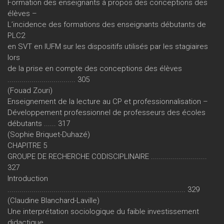
Formation des enseignants à propos des conceptions des
élèves –
L’incidence des formations des enseignants débutants de
PLC2
en SVT en IUFM sur les dispositifs utilisés par les stagiaires
lors
de la prise en compte des conceptions des élèves
.................................. 305
(Fouad Zouri)
Enseignement de la lecture au CP et professionnalisation –
Développement professionnel de professeurs des écoles
débutants ...... 317
(Sophie Briquet-Duhazé)
CHAPITRE 5
GROUPE DE RECHERCHE CODISCIPLINAIRE ............................
327
Introduction
......................................................................................... 329
(Claudine Blanchard-Laville)
Une interprétation sociologique du faible investissement
didactique