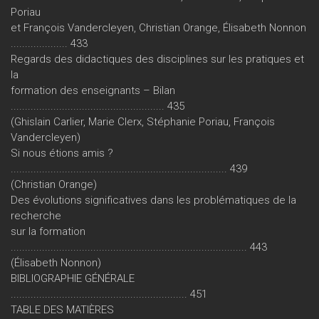
Poriau
et François Vandercleyen, Christian Orange, Élisabeth Nonnon
.................... 433
Regards des didactiques des disciplines sur les pratiques et
la
formation des enseignants – Bilan
...................................................... 435
(Ghislain Carlier, Marie Clerx, Stéphanie Poriau, François
Vandercleyen)
Si nous étions amis ?
............................................................................ 439
(Christian Orange)
Des évolutions significatives dans les problématiques de la
recherche
sur la formation
................................................................................... 443
(Élisabeth Nonnon)
BIBLIOGRAPHIE GÉNÉRALE
.............................................................. 451
TABLE DES MATIÈRES