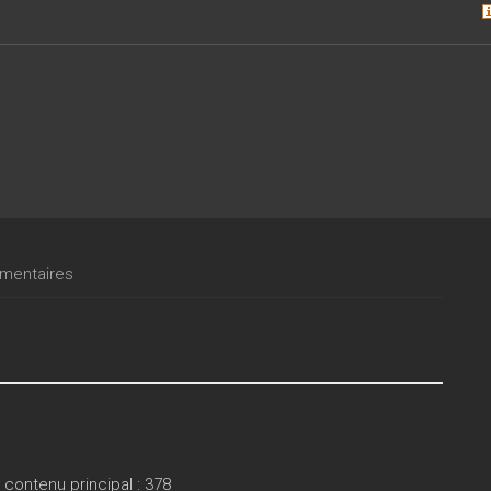
entaires
ontenu principal : 378