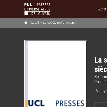
Accu
Accueil
La société profane dans l’empire byzantin des VIIe, VIIIe et IXe siècles
La s
sièc
Sixième
Premièr
Panayo