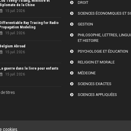
Lou Tseng-Tsiang, ministre et
DROIT
diplomate de la Chine
15 juil. 2026
SCIENCES ÉCONOMIQUES ET S
Differentiable Ray Tracing for Radio
GESTION
Propagation Modeling
15 juil. 2026
PHILOSOPHIE, LETTRES, LINGU
ET HISTOIRE
Belgium Abroad
PSYCHOLOGIE ET ÉDUCATION
15 juil. 2026
RELIGION ET MORALE
La guerre dans le livre pour enfants
MÉDECINE
15 juil. 2026
SCIENCES EXACTES
de titres
SCIENCES APPLIQUÉES
de cookies.