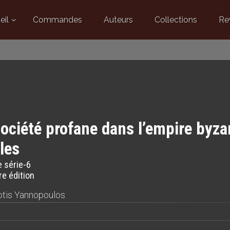
eil
Commandes
Auteurs
Collections
Re
ociété profane dans l’empire byzan
les
 série-6
e édition
tis Yannopoulos