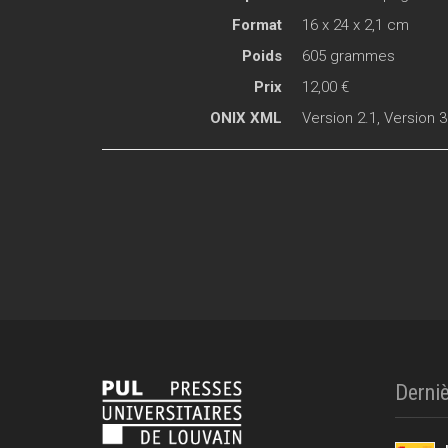
Format
16 x 24 x 2,1 cm
Poids
605 grammes
Prix
12,00 €
ONIX XML
Version 2.1
,
Version 3
Derniè