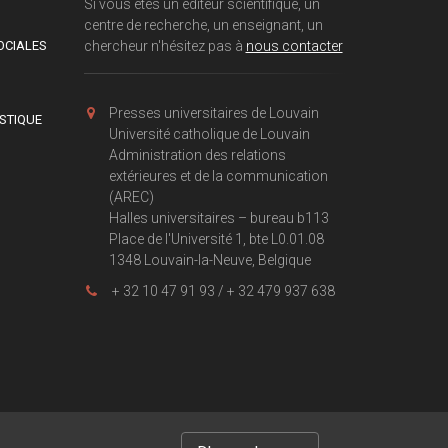
Si vous êtes un éditeur scientifique, un
centre de recherche, un enseignant, un
OCIALES
chercheur n'hésitez pas à
nous contacter
Presses universitaires de Louvain
ISTIQUE
Université catholique de Louvain
Administration des relations
extérieures et de la communication
(AREC)
Halles universitaires – bureau b113
Place de l'Université 1, bte L0.01.08
1348 Louvain-la-Neuve, Belgique
+ 32 10 47 91 93 / + 32 479 937 638