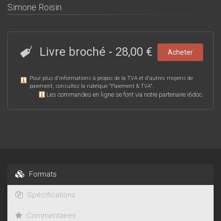
Simone Roisin
Livre broché
-
28,00 €
Acheter
Pour plus d'informations à propos de la TVA et d'autres moyens de
paiement, consultez la rubrique "
Paiement & TVA
".
Les commandes en ligne se font via notre partenaire i6doc.
Formats
Spécifications
Commentaires