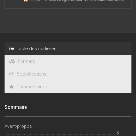
Table des matières
Formats
Spécifications
Commentaires
Sommaire
Avant-propos
........................................................................................... 5