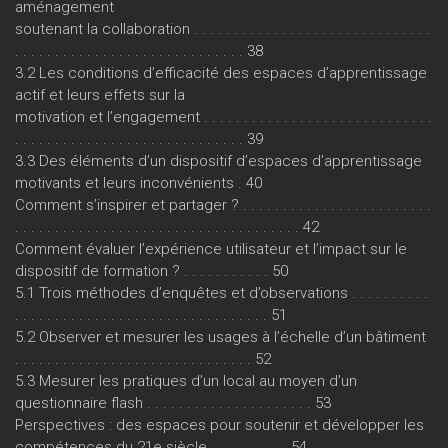
aménagement
soutenant la collaboration . . . . . . . . . . . . . . . . . . . . . . . . . . . . . .
. . . . . . . . . . . . . . . . . . . . . . . . . . . . . 38
3.2 Les conditions d’efficacité des espaces d’apprentissage
actif et leurs effets sur la
motivation et l’engagement . . . . . . . . . . . . . . . . . . . . . . . . . . . . .
. . . . . . . . . . . . . . . . . . . . . . . . . . . . . 39
3.3 Des éléments d’un dispositif d’espaces d’apprentissage
motivants et leurs inconvénients . 40
Comment s’inspirer et partager ? . . . . . . . . . . . . . . . . . . . . . . . .
. . . . . . . . . . . . . . . . . . . . . . . . . . . . . . . . . . . . 42
Comment évaluer l’expérience utilisateur et l’impact sur le
dispositif de formation ? . . . . . . . . . . . 50
5.1 Trois méthodes d’enquêtes et d’observations . . . . . . . . . .
. . . . . . . . . . . . . . . . . . . . . . . . . . . . . . . . 51
5.2 Observer et mesurer les usages à l’échelle d’un bâtiment
. . . . . . . . . . . . . . . . . . . . . . . . . . . . . . 52
5.3 Mesurer les pratiques d’un local au moyen d’un
questionnaire flash . . . . . . . . . . . . . . . . . . . . . 53
Perspectives : des espaces pour soutenir et développer les
compétences du 21e siècle . . . . . . . . . . 54