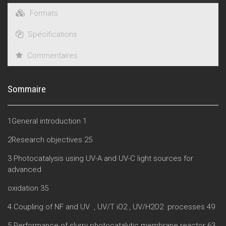
Formats
Spécifications
Commentaires
Sommaire
1General introduction 1
2Research objectives 25
3 Photocatalysis using UV-A and UV-C light sources for
advanced
oxidation 35
4 Coupling of NF and UV , UV/T iO2 , UV/H2O2 processes 49
5 Performance of slurry photocatalytic membrane reactor 63