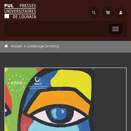
Toggle
navigati
Accueil
Underage Drinking