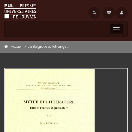
Toggle
navigati
Accueil
La Belgique et l’étranger aux XIXe et XXe siècles