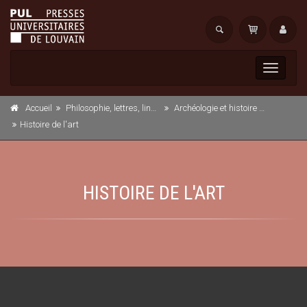
Toggle
navigati
Accueil
Philosophie, lettres, linguistique et histoire
Archéologie et histoire de l'art
Histoire de l'art
HISTOIRE DE L'ART