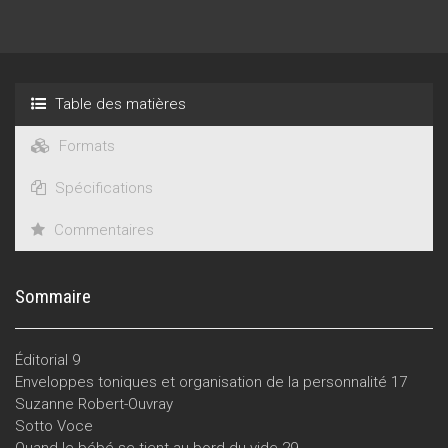
avec le ou les adultes en charge de l’enfant qu’avec l’enfant
lui-même. Enfin nous terminons ce dossier par deux articles
évoquant la clinique actuelle.
Table des matières
Formats
Spécifications
Commentaires
Sommaire
Éditorial 9
Enveloppes toniques et organisation de la personnalité 17
Suzanne Robert-Ouvray
Sotto Voce
Quand le bébé se tient au bord du vide 29