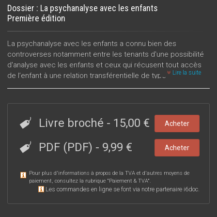
Dossier : La psychanalyse avec les enfants
Première édition
La psychanalyse avec les enfants a connu bien des
controverses notamment entre les tenants d'une possibilité
d'analyse avec les enfants et ceux qui récusent tout accès
Lire la suite
de l’enfant à une relation transférentielle de type
psychanalytique. Controverses également entre ceux qui
soutiennent un travail avec les parents et ceux qui estiment
préférable de s’en passer.
Livre broché
-
15,00 €
Acheter
Aujourd’hui la psychanalyse est largement entrée dans de
nombreux services de néonatalogie. Trois articles cernent au
PDF (PDF)
-
9,99 €
plus près cette clinique des tout-petits ; chacun développe
Acheter
des modalités de prises en charge différentes selon son axe
théorique référentiel.
Pour plus d'informations à propos de la TVA et d'autres moyens de
paiement, consultez la rubrique "
Paiement & TVA
".
Trois autres auteurs abordent sous leur plume les questions
Les commandes en ligne se font via notre partenaire i6doc.
de base dans le domaine de la psychanalyse avec les
enfants, à savoir, le travail avec les parents et le transfert, tant