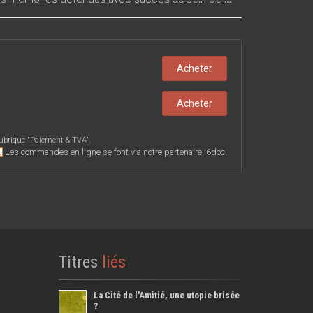
ique de Louvain, mais aussi des travaux de
 Le lecteur y trouvera des outils pour l’action et
ales.
Acheter
Acheter
ubrique "
Paiement & TVA
".
Les commandes en ligne se font via notre partenaire i6doc.
Titres
liés
La Cité de l'Amitié, une utopie brisée
?