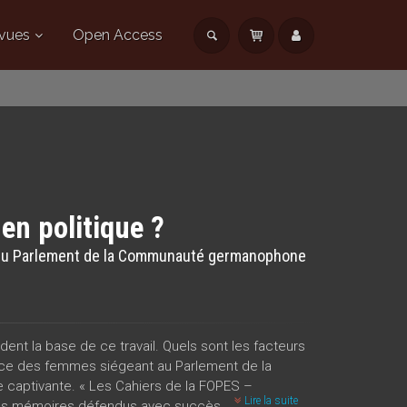
vues
Open Access
en politique ?
es du Parlement de la Communauté germanophone
dent la base de ce travail. Quels sont les facteurs
uence des femmes siégeant au Parlement de la
aptivante. « Les Cahiers de la FOPES –
Lire la suite
des mémoires défendus avec succès au sein de la