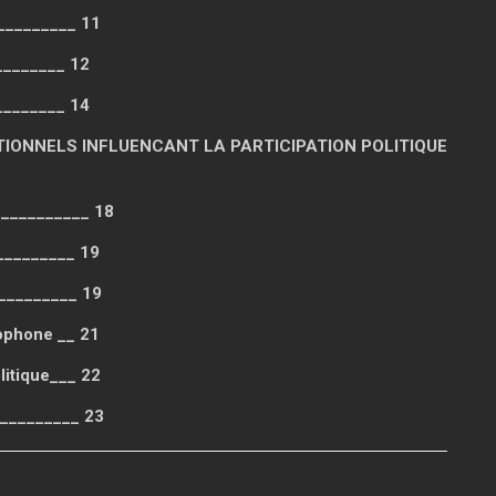
__________ 11
_________ 12
_______ 14
TIONNELS INFLUENCANT LA PARTICIPATION POLITIQUE
___________ 18
_________ 19
__________ 19
ophone __ 21
litique___ 22
_________ 23