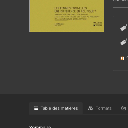
Faculté
recherc
des ana
P
Table des matières
Formats
Sommaire