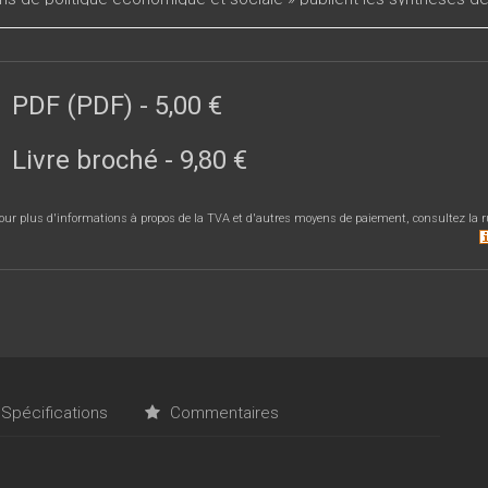
 Ouverte de Politique Economique et Sociale de l’Université cathol
he émanant des enseignants et des chercheurs oeuvrant à la FOPES.
lyses pertinentes des enjeux des politiques économiques et soci
PDF (PDF)
-
5,00 €
Livre broché
-
9,80 €
our plus d'informations à propos de la TVA et d'autres moyens de paiement, consultez la r
Spécifications
Commentaires