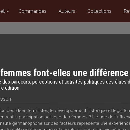
eil
Commandes
Auteurs
Collections
Re
femmes font-elles une différence 
 des parcours, perceptions et activités politiques des élu
e édition
essen
tion des idées féministes, le développement historique et légal fon
luencent la participation politique des femmes ? L’étude de l’infl
uté germanophone sur ces facteurs représente une expérience c
ns de politique économique et sociale » publient les synthèses 