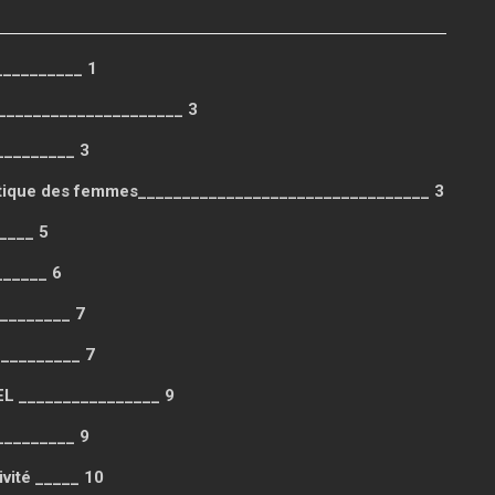
_________ 1
____________________ 3
__________ 3
politique des femmes_________________________________ 3
_____ 5
______ 6
________ 7
__________ 7
 ________________ 9
_________ 9
ivité _____ 10