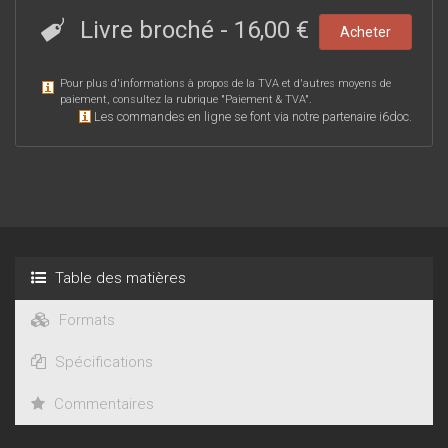
Livre broché
-
16,00 €
Acheter
Pour plus d'informations à propos de la TVA et d'autres moyens de
paiement, consultez la rubrique "
Paiement & TVA
".
Les commandes en ligne se font via notre partenaire i6doc.
Table des matières
Formats
Spécifications
Commentaires