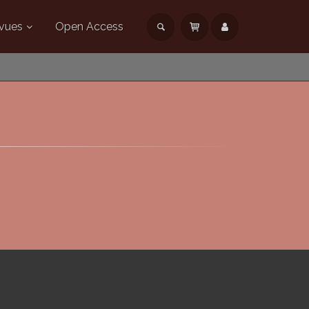
vues
Open Access