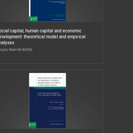
ocial capital, human capital and economic
evelopment: theoretical model and empirical
nalyses
ouyou Baende Bofota