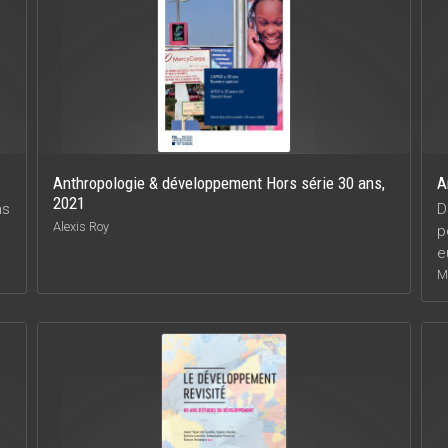
Anthropologie & développement Hors série 30 ans,
A
2021
ns
D
Alexis Roy
p
e
M