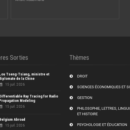
res Sorties
Thèmes
Lou Tseng-Tsiang, ministre et
DROIT
diplomate de la Chine
15 juil. 2026
SCIENCES ÉCONOMIQUES ET S
Differentiable Ray Tracing for Radio
GESTION
Propagation Modeling
15 juil. 2026
PHILOSOPHIE, LETTRES, LINGU
ET HISTOIRE
Belgium Abroad
PSYCHOLOGIE ET ÉDUCATION
15 juil. 2026