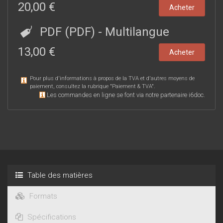
20,00 €
Acheter
PDF (PDF)
- Multilangue
13,00 €
Acheter
Pour plus d'informations à propos de la TVA et d'autres moyens de
paiement, consultez la rubrique "
Paiement & TVA
".
Les commandes en ligne se font via notre partenaire i6doc.
Table des matières
Formats
Spécifications