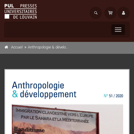
Toggle
navigati
Accueil
Anthropologie & développement n° 51, 2020