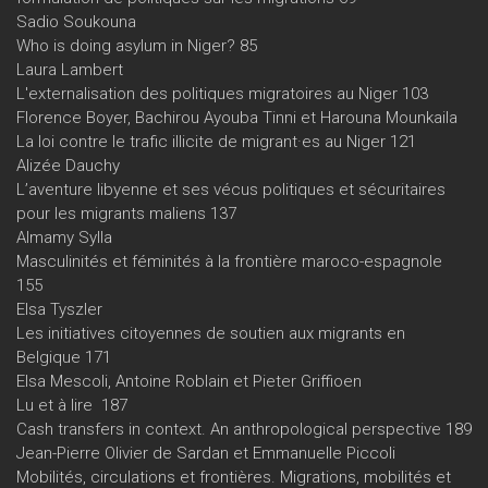
Sadio Soukouna
Who is doing asylum in Niger? 85
Laura Lambert
L'externalisation des politiques migratoires au Niger 103
Florence Boyer, Bachirou Ayouba Tinni et Harouna Mounkaila
La loi contre le trafic illicite de migrant·es au Niger 121
Alizée Dauchy
L’aventure libyenne et ses vécus politiques et sécuritaires
pour les migrants maliens 137
Almamy Sylla
Masculinités et féminités à la frontière maroco-espagnole
155
Elsa Tyszler
Les initiatives citoyennes de soutien aux migrants en
Belgique 171
Elsa Mescoli, Antoine Roblain et Pieter Griffioen
Lu et à lire 187
Cash transfers in context. An anthropological perspective 189
Jean-Pierre Olivier de Sardan et Emmanuelle Piccoli
Mobilités, circulations et frontières. Migrations, mobilités et