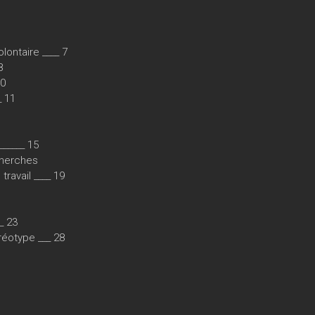
lontaire ____ 7
8
10
_ 11
______ 15
echerches
ravail ____ 19
_ 23
réotype ___ 28