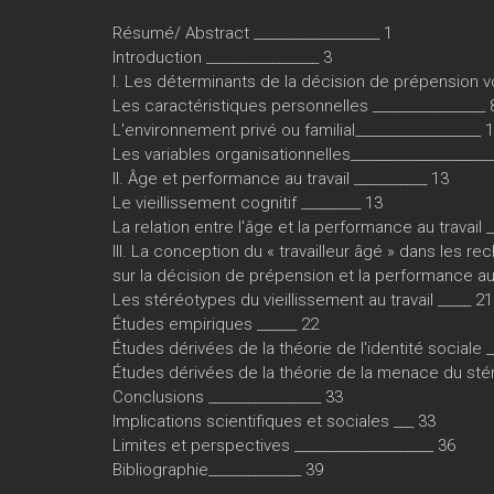
Résumé/ Abstract ___________________ 1
Introduction _________________ 3
I. Les déterminants de la décision de prépension vo
Les caractéristiques personnelles _________________ 
L'environnement privé ou familial___________________ 
Les variables organisationnelles_____________________
II. Âge et performance au travail ___________ 13
Le vieillissement cognitif _________ 13
La relation entre l'âge et la performance au travail _
III. La conception du « travailleur âgé » dans les r
sur la décision de prépension et la performance au t
Les stéréotypes du vieillissement au travail _____ 21
Études empiriques ______ 22
Études dérivées de la théorie de l'identité sociale _
Études dérivées de la théorie de la menace du sté
Conclusions _________________ 33
Implications scientifiques et sociales ___ 33
Limites et perspectives _____________________ 36
Bibliographie______________ 39