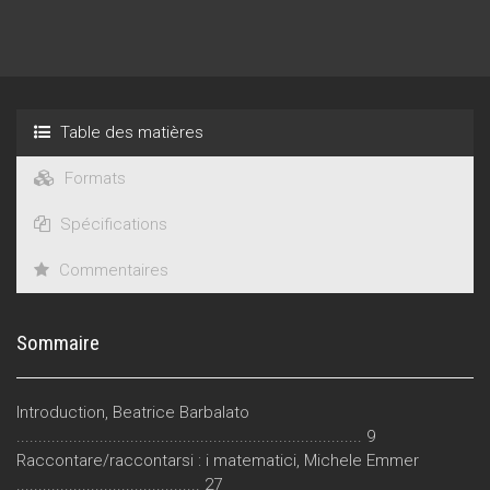
Table des matières
Formats
Spécifications
Commentaires
Sommaire
Introduction, Beatrice Barbalato
............................................................................... 9
Raccontare/raccontarsi : i matematici, Michele Emmer
.......................................... 27