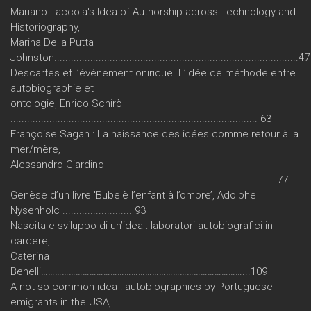
Mariano Taccola's Idea of Authorship across Technology and
Historiography,
Marina Della Putta
Johnston........................................................................................47
Descartes et l’événement onirique. L’idée de méthode entre
autobiographie et
ontologie, Enrico Schirò
......................................................................................... 63
Françoise Sagan : La naissance des idées comme retour à la
mer/mère,
Alessandro Giardino
............................................................................................... 77
Genèse d’un livre 'Bubelè l’enfant à l’ombre’, Adolphe
Nysenholc ......................... 93
Nascita e sviluppo di un’idea : laboratori autobiografici in
carcere,
Caterina
Benelli……………………………………………………………………………...109
A not so common idea : autobiographies by Portuguese
emigrants in the USA,