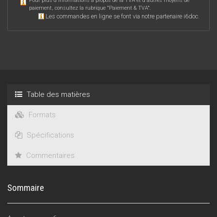
Pour plus d'informations à propos de la TVA et d'autres moyens de
paiement, consultez la rubrique "
Paiement & TVA
".
Les commandes en ligne se font via notre partenaire i6doc.
Table des matières
Formats
Spécifications
Commentaires
Sommaire