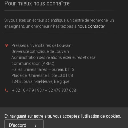
Pour mieux nous connaître
Si vous êtes un éditeur scientifique, un centre de recherche, un
enseignant, un chercheur n'hésitez pas à
nous contacter
Presses universitaires de Louvain
Université catholique de Louvain
Administration des relations extérieures et de la
communication (AREC)
Halles universitaires – bureau b113
Place de l'Université 1, bte L0.01.08
1348 Louvain-la-Neuve, Belgique
+ 32 10 47 91 93 / + 32 479 937 638
En naviguant sur notre site, vous acceptez l'utilisation de cookies.
Copyright © 2026, Presses universitaires de Louvain . Powered by
D'accord
GiantChair
. All Rights Reserved